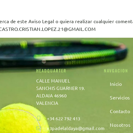
rca de este Aviso Legal o quiera realizar cualquier coment
ión: CASTRO.CRISTIAN.LOPEZ.21@GMAIL.COM
HEADQUARTER
NAVGACION
CALLE MANUEL
Inicio
SANCHIS GUARNER 19.
ALDAIA 46960
Servicios
VALENCIA
Contacto
+34 622 792 413
Nosotros
x3padelaldaya@gmail.com